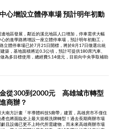
中心增設立體停車場 預計明年初動
周邊地區發展，鄰近的溪北地區人口增加，停車需求大幅
中心的進學路將增設一座立體停車場，預計明年初動工，
路立體停車場已於7月21日開標，將於8月17日徵選出統
層建築，基地面積將近0.3公頃，預計可提供180席汽車、
樓做為多目標使用，總經費5.14億元，目前向中央爭取補助
金從300到2000元 高雄城市轉型
進商辦？
與大南方計畫「半導體科技S廊帶」建置，高雄房市不僅住
動產也將面臨史上最大規模洗牌轉型！過去長期商辦市場
屋齡且設備已更不上時代所需建物，而未來高雄商辦市場