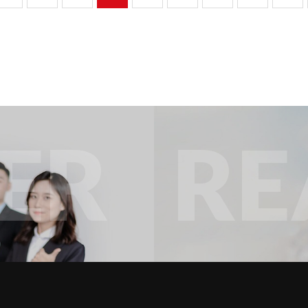
ER
RE