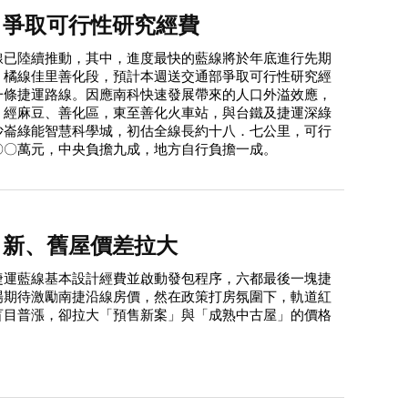
 爭取可行性研究經費
線已陸續推動，其中，進度最快的藍線將於年底進行先期
」橘線佳里善化段，預計本週送交通部爭取可行性研究經
一條捷運路線。因應南科快速發展帶來的人口外溢效應，
，經麻豆、善化區，東至善化火車站，與台鐵及捷運深綠
沙崙綠能智慧科學城，初估全線長約十八．七公里，可行
〇〇萬元，中央負擔九成，地方自行負擔一成。
 新、舊屋價差拉大
捷運藍線基本設計經費並啟動發包程序，六都最後一塊捷
場期待激勵南捷沿線房價，然在政策打房氛圍下，軌道紅
盲目普漲，卻拉大「預售新案」與「成熟中古屋」的價格