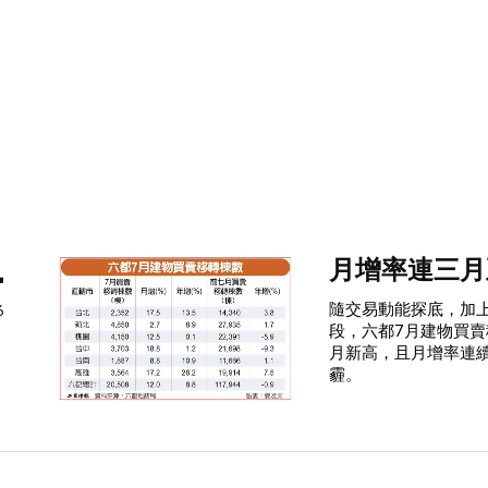
4
月增率連三月
隨交易動能探底，加
6
段，六都7月建物買賣移
月新高，且月增率連
霾。