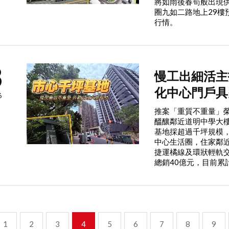
將如雨後春筍般出現
圈九如二路地上29樓預
行情。
3
慢工出細活主
化中心門戶具
6
推案「重質不重量」
醞釀鄰近道明中學大
基地採超過千坪規模
中心生活圈，住家鄰
捷運橘線及環狀輕軌交
總銷40億元，目前累
1
2
3
4
5
6
7
8
9