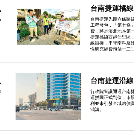
4
台南捷運橘線
台南捷運先期六條路
6
工程發包，「第七條
費，將是溪北地區第
捷運橘線西起佳里區
線銜接，串聯南科及
性研究經費預估一三
4
台南捷運沿線
行政院審議通過台南
6
運拼圖正式到位，市
利並未引發全域房價
鴻溝。