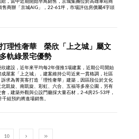
供給，當中近期開始早鳥銷售，京城集團位於高雄車站商
售商辦「京城AIG」，22-61坪，市場評估房價屬4字頭
打理性奢華 榮欣「上之城」屬文
多軌綠景宅優勢
榮欣建設，近年來平均每2年僅推1場建案，近期公司開始
樓成屋案「上之城」，建案維持公司近來一貫格調，社區
，訴求為菁英客打造「理性奢華」建築，因區段位於文化
近北凱旋、南凱旋、彩虹、六合、五福等多座公園，另有
會，建築外觀與公設門廳採大量石材，2-4房25-53坪，
計千組預約將進場銷售。
10