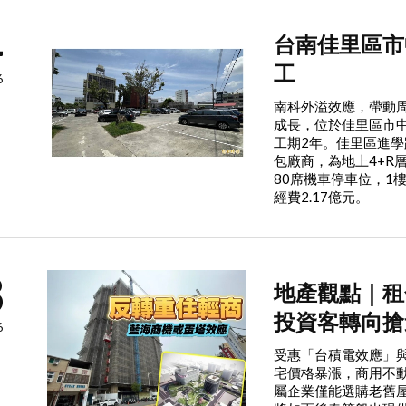
4
台南佳里區市
工
6
南科外溢效應，帶動
成長，位於佳里區市
工期2年。佳里區進學
包廠商，為地上4+R
80席機車停車位，1
經費2.17億元。
3
地產觀點｜租
投資客轉向搶
6
受惠「台積電效應」
宅價格暴漲，商用不
屬企業僅能選購老舊