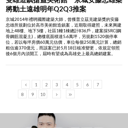
將動土遠雄明年Q2Q3推案
京城2014年禮聘國際建築大師，曾獲普立茲克建築獎的安藤
忠雄所規劃位於高市美術館造鎮案，近期取得建照，未來興建
地上48樓、地下5樓，社區1幢1棟總計836戶，建案採SRC(鋼
骨鋼筋混凝土)，總樓底面積達5.6萬坪，另規劃1520個停車
位，若以每坪房價60萬元估價，車位每個250萬元計算，總銷
粗估逾370億元，而該案已於5月18日核准變更，依規定領照
後6個月內須開工，屆時有望成為高雄史上最高總銷建案。
1
2
3
4
5
6
7
8
9
10