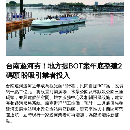
台南遊河夯！地方提BOT案年底整建2
碼頭 盼吸引業者投入
台南運河遊河近年成為觀光熱門行程，民間自提BOT案，投資
約一點二億元，將設置河樂廣場、水景公園及林默娘公園三座
碼頭，並興建候船空間、旅客服務中心及相關附屬設施，建立
完整遊河服務系統。廠商辦理開工準備，預計十二月底優先整
建河樂廣場站與水景公園站兩座碼頭，讓安平區與中西區可營
運通航，屆時現行一家遊河業者可再增加，為觀光增添新據
點。