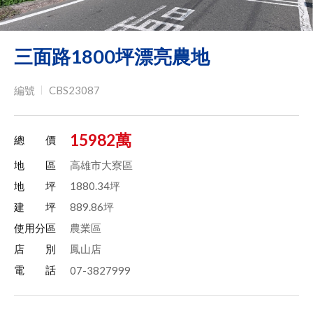
三面路1800坪漂亮農地
編號
CBS23087
15982萬
總 價
地 區
高雄市大寮區
地 坪
1880.34坪
建 坪
889.86坪
使用分區
農業區
店 別
鳳山店
電 話
07-3827999