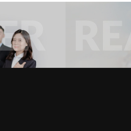
ER
RE