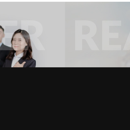
ER
RE